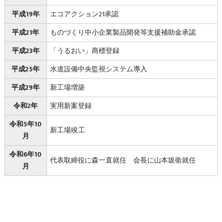
平成19年
エコアクション21承認
平成21年
ものづくり中小企業製品開発等支援補助金承認
平成23年
「うるおい」商標登録
平成25年
水道設備中央監視システム導入
平成29年
新工場増築
令和2年
実用新案登録
令和5年10
新工場竣工
月
令和6年10
代表取締役に森一直就任 会長に山本坂衛就任
月