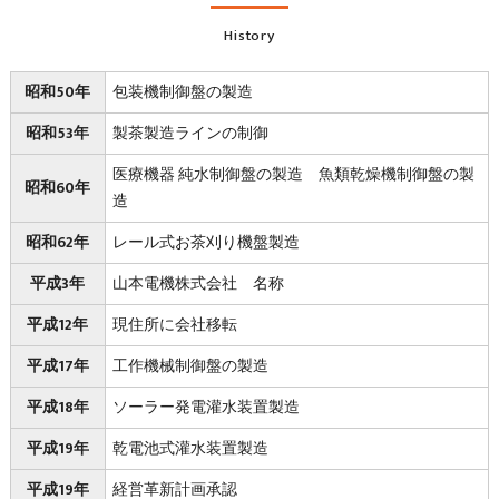
History
昭和50年
包装機制御盤の製造
昭和53年
製茶製造ラインの制御
医療機器 純水制御盤の製造 魚類乾燥機制御盤の製
昭和60年
造
昭和62年
レール式お茶刈り機盤製造
平成3年
山本電機株式会社 名称
平成12年
現住所に会社移転
平成17年
工作機械制御盤の製造
平成18年
ソーラー発電灌水装置製造
平成19年
乾電池式灌水装置製造
平成19年
経営革新計画承認