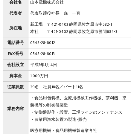
会社名
山本電機株式会社
代表者
代表取締役社長 森 一直
新工場 〒421-0403 静岡県牧之原市中582-1
所在地
本社 〒421-0402 静岡県牧之原市勝間684-3
電話番号
0548-28-6012
FAX番号
0548-28-6013
会社設立
平成3年1月4日
資本金
1,000万円
従業員数
29名 社員18名／パート11名
・食品用包装機、医療用機械工作機械、茶刈機、塗
装機等の制御盤製造
業務内容
・制御盤製作・設置、工場ラインのメンテナンス
・農業用潅水装置の製造･販売
医療用機械・食品用機械製造業各社